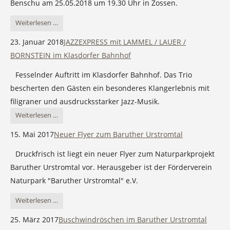
Benschu am 25.05.2018 um 19.30 Uhr in Zossen.
Sperenberg
Konzert
Weiterlesen …
mit
23. Januar 2018
JAZZEXPRESS mit LAMMEL / LAUER /
Gerhard
BORNSTEIN im Klasdorfer Bahnhof
Schöne
Fesselnder Auftritt im Klasdorfer Bahnhof. Das Trio
.
bescherten den Gästen ein besonderes Klangerlebnis mit
Jens
filigraner und ausdrucksstarker Jazz-Musik.
Goldhardt
JAZZEXPRESS
Weiterlesen …
.
mit
Ralf
15. Mai 2017
Neuer Flyer zum Baruther Urstromtal
LAMMEL
Benschu
Druckfrisch ist liegt ein neuer Flyer zum Naturparkprojekt
/
am
Baruther Urstromtal vor. Herausgeber ist der Förderverein
LAUER
25.
Naturpark "Baruther Urstromtal" e.V.
/
Mai
BORNSTEIN
in
Neuer
Weiterlesen …
im
Zossen
Flyer
25. März 2017
Buschwindröschen im Baruther Urstromtal
Klasdorfer
zum