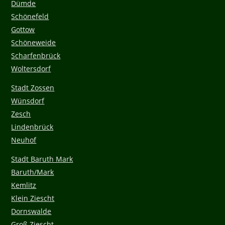
Dümde
Schönefeld
Gottow
Schöneweide
Scharfenbrück
Woltersdorf
Stadt Zossen
Wünsdorf
Zesch
Lindenbrück
Neuhof
Stadt Baruth Mark
Baruth/Mark
Kemlitz
Klein Ziescht
Dornswalde
Groß Ziescht