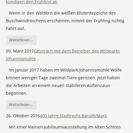
kündigen den Frühling an
Bahnhof
Baruther
Wenn in den Wäldern die weißen Blütenteppiche des
Urstromtal
Buschwindröschens erscheinen, nimmt der Frühling richtig
Fahrt auf.
Buschwindröschen
Weiterlesen …
im
09. März 2017
Gespräch mit dem Betreiber des Wildparks
Baruther
Johannismühle
Urstromtal
Im Januar 2017 haben im Wildpark Johannismühle Wölfe
kündigen
binnen weniger Tage zweimal Tiere gerissen. Jetzt haben
den
die Arbeiten an einem neuen stabileren Außenzaun
Frühling
begonnen.
an
Gespräch
Weiterlesen …
mit
26. Oktober 2016
400 Jahre Stadtrecht Baruth/Mark
dem
Mit einer kleinen Jubiläumsausstellung im Alten Schloss
Betreiber