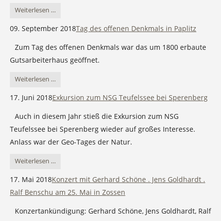
Von
Weiterlesen …
Kummersdorf
09. September 2018
Tag des offenen Denkmals in Paplitz
zum
Zum Tag des offenen Denkmals war das um 1800 erbaute
Mond
Gutsarbeiterhaus geöffnet.
–
Abschluss
Tag
Weiterlesen …
eines
des
17. Juni 2018
Exkursion zum NSG Teufelssee bei Sperenberg
Schülerprojektes
offenen
Auch in diesem Jahr stieß die Exkursion zum NSG
Denkmals
Teufelssee bei Sperenberg wieder auf großes Interesse.
in
Anlass war der Geo-Tages der Natur.
Paplitz
Exkursion
Weiterlesen …
zum
17. Mai 2018
Konzert mit Gerhard Schöne . Jens Goldhardt .
NSG
Ralf Benschu am 25. Mai in Zossen
Teufelssee
Konzertankündigung: Gerhard Schöne, Jens Goldhardt, Ralf
bei