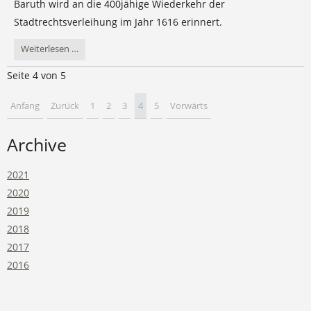
Baruth wird an die 400jähige Wiederkehr der
des
Stadtrechtsverleihung im Jahr 1616 erinnert.
Wildparks
Johannismühle
400
Weiterlesen …
Jahre
Seite 4 von 5
Stadtrecht
Baruth/Mark
Anfang
Zurück
1
2
3
4
5
Vorwärts
Archive
2021
2020
2019
2018
2017
2016