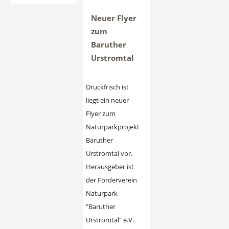
dem
den
Neuer Flyer
Betreiber
Frühling
zum
des
an
Baruther
Wildparks
Urstromtal
Johannismühle
Druckfrisch ist
liegt ein neuer
Flyer zum
Naturparkprojekt
Baruther
Urstromtal vor.
Herausgeber ist
der Förderverein
Naturpark
"Baruther
Urstromtal" e.V.