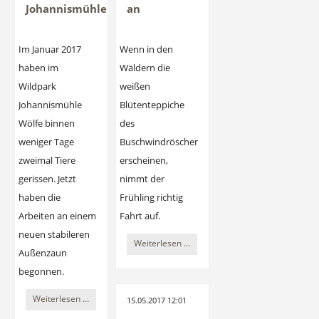
Johannismühle
an
Im Januar 2017
Wenn in den
haben im
Wäldern die
Wildpark
weißen
Johannismühle
Blütenteppiche
Wölfe binnen
des
weniger Tage
Buschwindröschens
zweimal Tiere
erscheinen,
gerissen. Jetzt
nimmt der
haben die
Frühling richtig
Arbeiten an einem
Fahrt auf.
neuen stabileren
Buschwindröschen
Weiterlesen …
Außenzaun
im
begonnen.
Baruther
Gespräch
Urstromtal
Weiterlesen …
15.05.2017 12:01
mit
kündigen