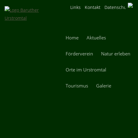
Navigation
Links
Kontakt
Datenschutz
überspringen
Navigation
Home
Aktuelles
überspringen
Förderverein
Natur erleben
Orte im Urstromtal
Tourismus
Galerie